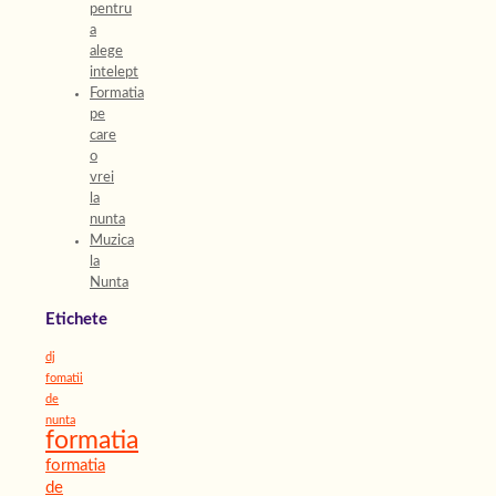
pentru
a
alege
intelept
Formatia
pe
care
o
vrei
la
nunta
Muzica
la
Nunta
Etichete
dj
fomatii
de
nunta
formatia
formatia
de