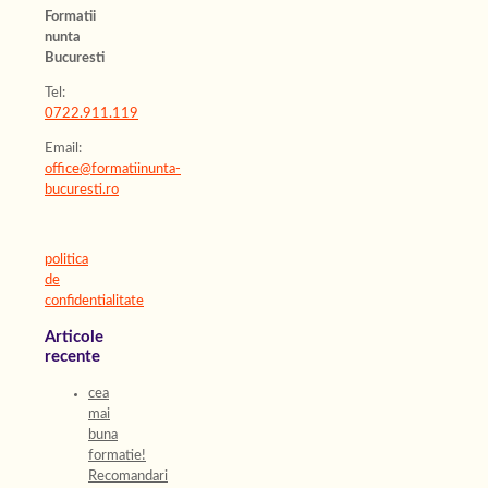
Formatii
nunta
Bucuresti
Tel:
0722.911.119
Email:
office@formatiinunta-
bucuresti.ro
politica
de
confidentialitate
Articole
recente
cea
mai
buna
formatie!
Recomandari