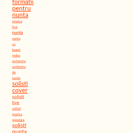
formatii
pentru
nunta
muzica
live
nunta
nunta
cu
buget
redus
orchestra
orchestra
de
nunta
solisti
cover
solisti
live
solisti
muzica
populara
solisti
nunta