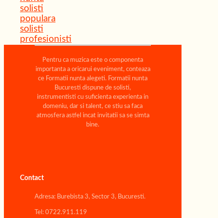
solisti
populara
solisti
profesionisti
Pentru ca muzica este o componenta
importanta a oricarui eveniment, conteaza
ce Formatii nunta alegeti. Formatii nunta
Bucuresti dispune de solisti,
instrumentisti cu suficienta experienta in
domeniu, dar si talent, ce stiu sa faca
atmosfera astfel incat invitatii sa se simta
bine.
Contact
Adresa: Burebista 3, Sector 3, Bucuresti.
Tel: 0722.911.119