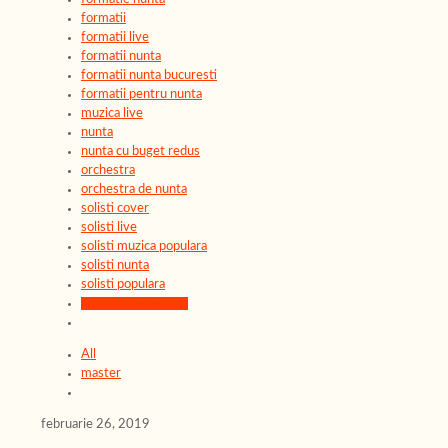
formatii
formatii live
formatii nunta
formatii nunta bucuresti
formatii pentru nunta
muzica live
nunta
nunta cu buget redus
orchestra
orchestra de nunta
solisti cover
solisti live
solisti muzica populara
solisti nunta
solisti populara
solisti profesionisti
All
master
februarie 26, 2019