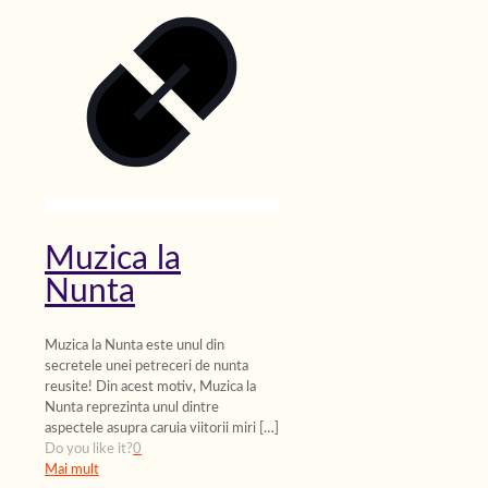
Muzica la
Nunta
Muzica la Nunta este unul din
secretele unei petreceri de nunta
reusite! Din acest motiv, Muzica la
Nunta reprezinta unul dintre
aspectele asupra caruia viitorii miri
[…]
Do you like it?
0
Mai mult