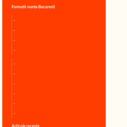
Formatii nunta Bucuresti
Despre noi
Formatii
Vedete
DJ
Dansatori
Sunet
Animatori copii
Prezentatori
Casting Artisti
Portofoliu clienti
Articole recente