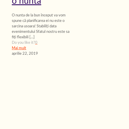
o nunta
O nunta de la bun început va vom
spune că planificarea ei nu este o
sarcina usoara! Stabiliți data
evenimentului Sfatul nostru este sa
fiți flexibili
[…]
Do you like it?
0
Mai mult
aprilie 22, 2019