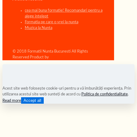
cea mai buna formatie! Recomandari pentru a
alege intelept
Formatia pe care o vrei la nunta
Muzica la Nunta
© 2018 Formatii Nunta Bucuresti All Rights
Reserved Product by
Foto Catalog
Acest site web folosește cookie-uri pentru a vă îmbunătăți experiența. Prin
utilizarea acestui site web sunteți de acord cu
Politica de confidentialitate
.
Accept all
Read more