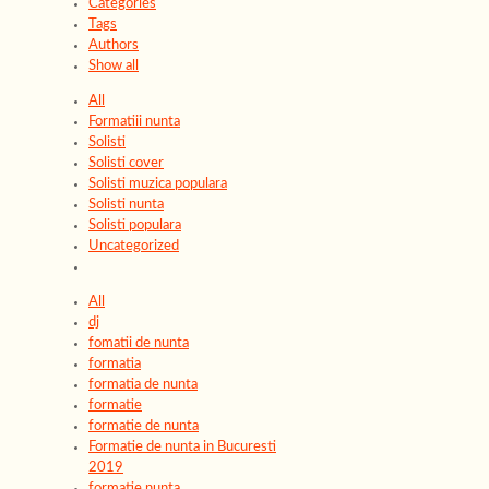
Categories
Tags
Authors
Show all
All
Formatiii nunta
Solisti
Solisti cover
Solisti muzica populara
Solisti nunta
Solisti populara
Uncategorized
All
dj
fomatii de nunta
formatia
formatia de nunta
formatie
formatie de nunta
Formatie de nunta in Bucuresti
2019
formatie nunta